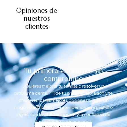
Opiniones de
nuestros
clientes
Tu primera valoración sin
compromiso
¿Quieres mejorar tu sonrisa o resolver un
problema dental? Pide tu primera valoración y te
ofreceremos las mejores opciones para ti, sin
ningún compromiso. Te atendemos en español o
inglés, con flexibilidad horaria y la confianza de
que estás en buenas manos.