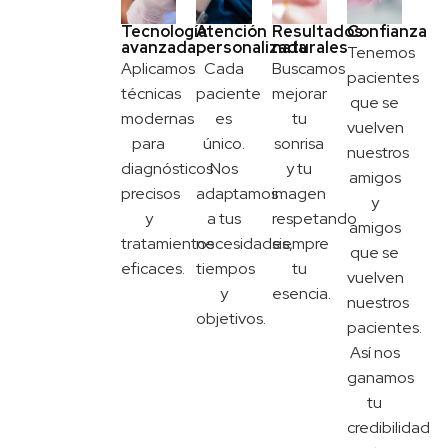
Tecnología
Atención
Resultados
Confianza
avanzada
personalizada
naturales
Tenemos
Aplicamos
Cada
Buscamos
pacientes
técnicas
paciente
mejorar
que se
modernas
es
tu
vuelven
para
único.
sonrisa
nuestros
diagnósticos
Nos
y tu
amigos
precisos
adaptamos
imagen
y
y
a tus
respetando
amigos
tratamientos
necesidades,
siempre
que se
eficaces.
tiempos
tu
vuelven
y
esencia.
nuestros
objetivos.
pacientes.
Así nos
ganamos
tu
credibilidad