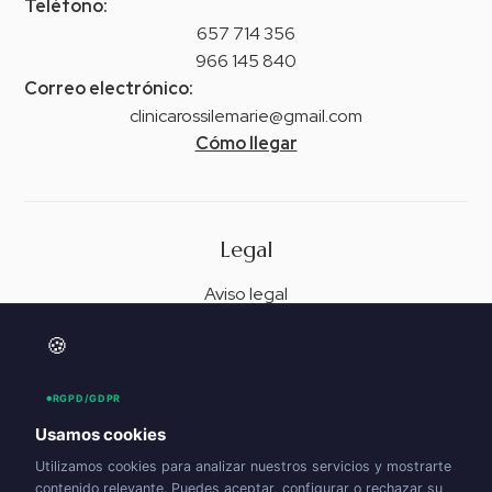
Teléfono:
657 714 356
966 145 840
Correo electrónico:
clinicarossilemarie@gmail.com
Cómo llegar
Legal
Aviso legal
Política de privacidad
🍪
Accesibilidad
Política de cookies (UE)
RGPD/GDPR
Usamos cookies
Utilizamos cookies para analizar nuestros servicios y mostrarte
contenido relevante. Puedes aceptar, configurar o rechazar su