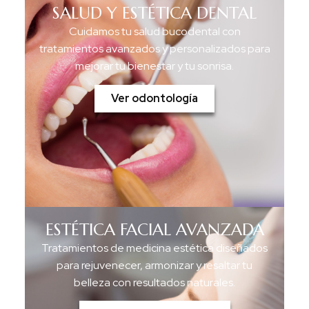
SALUD Y ESTÉTICA DENTAL
Cuidamos tu salud bucodental con
tratamientos avanzados y personalizados para
mejorar tu bienestar y tu sonrisa.
Ver odontología
ESTÉTICA FACIAL AVANZADA
Tratamientos de medicina estética diseñados
para rejuvenecer, armonizar y resaltar tu
belleza con resultados naturales.